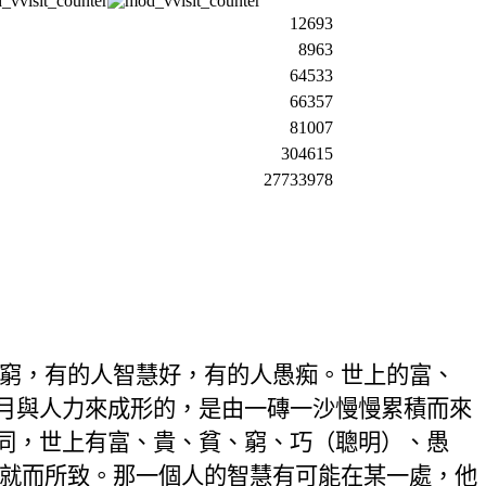
12693
8963
64533
66357
81007
304615
27733978
窮，有的人智慧好，
有的人愚痴
。世上的富、
月與人力來成形的，是由一磚一沙慢慢累積而來
同，世上有富、貴、貧、窮、巧（
聰明
）、愚
就而所致。那一個人的智慧有可能在某一處，他