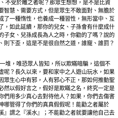
、不受於雕之者呢？那眾生想想，是不是比資
要智慧、需要方式，但是眾生不敢面對、無膽於
成了一種惰性，也養成一種習性，無形當中、互
了，如此延續，那你的兒女、子孫會有什麼成什
的子女、兒孫成長為人之時，你勸的了嗎？說的
、則下歪，這是不是很自然之道，
誰寵、誰罰？
一堆，唯恐眾人皆知，所以欺瞞暗騙，這個不
虛呢？長久以來，要和家中之人遊山玩水，如果
因眾生心中有邪，人有邪心不正，那如何推動聖
必然以假好言之，假好是欺瞞之名，終究一定是
你們用多少真心去對待他人？如果，你們去傷害
神哪管得了你們的真真假假呢！能勸之者屬於
溪』謂之『溪水』；不能勸之者就要讓他自己去