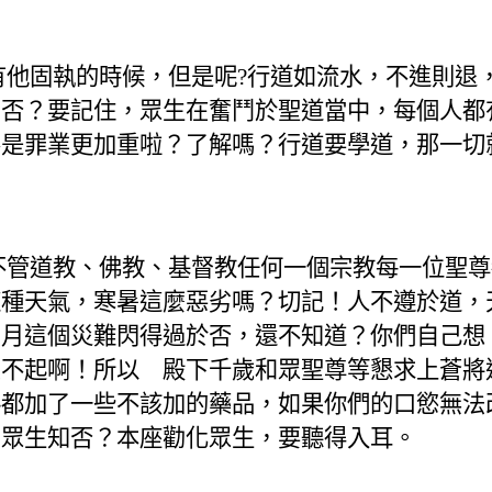
有他固執的時候，但是呢
?
行道如流水，不進則退
知否？要記住，眾生在奮鬥於聖道當中，每個人都
不是罪業更加重啦？了解嗎？行道要學道，那
一切
不管道教、佛教、基督教任何一個宗教每一位聖尊
這種天氣，寒暑這麼惡劣嗎？切記！人不遵於道，
七月這個災難閃得過於否，還不知道？你們自己想
受不起啊！所以 殿下千歲和眾聖尊等懇求上蒼將
料都加了一些不該加的藥品，如果你們的口慾無法
 眾生知否？本座勸化眾生，要聽得入耳。