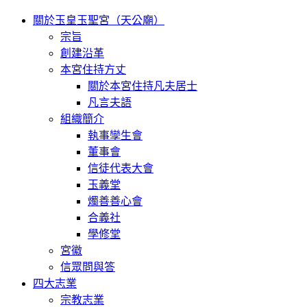
關於玉皇玉聖宮（天公廟）
宗旨
創建沿革
本宮住持方丈
關於本宮住持凡夫居士
凡言夫語
組織簡介
執事孿生會
董事會
信徒代表大會
玉義堂
燭善善心會
合義社
學修堂
宮徽
信眾問與答
四大志業
宗教志業