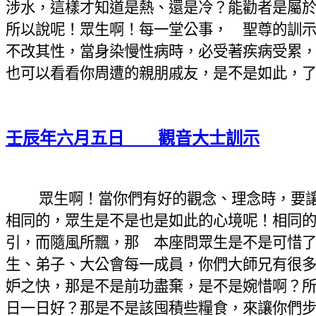
涉水，這樣才知道是熱、還是冷？能勸者是屬
所以說呢！眾生啊！每一堂公事， 聖尊的訓
不改其性，當身染慢性病時，必受著疾病受累
也可以看看你周遭的親朋戚友，是不是如此，
壬辰年六月五日 觀音大士訓示
眾生啊！當你們有好的觀念、理念時，要
相同的，眾生是不是也是如此的心境呢！相同
引，而隨風所飄，那 本座問眾生是不是可惜
生、弟子、大公會每一成員，你們大師兄有很
妒之快，那是不是前功盡棄，是不是
婉惜
啊？
日一日好？那是不是該囤積些糧食，來讓你們