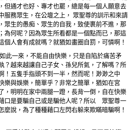
，但通才也好、專才也罷，總是每一個人願意去
中服務眾生，在公壇之上，
眾聖尊的訓示和來請
，眾生的愚痴、眾生的自我，致使裹前不進，那
；為何呢？因為眾生所看都是一個點而已，那這
這個人會有成就嗎？就猶如畫圈自罰，可憐啊！
如此一來，不能自由快樂，只是自陷於痛苦矛
執？越來越讓自己子女、孫兒所氣，了解嗎？所
啊！五隻手指頭不到一半，然而呢！渺渺之中
快樂與娛樂，簡單乎？非常之簡單，
猶如
在宮
了，明明在家中兩腿一蹬，長背一倒，自在快樂
藉口是要騙自己或是騙他人呢？所以 眾聖尊一
怎麼說，為了種種藉口左閃右躲來欺瞞暗騙啊！