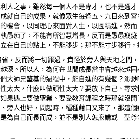
番利人之事，雖然每一個人不是專才，也不是通才
來成就自己的成果，就像眾生每逢五、九日來到宮
習的機會，以同理心來面對
人生
，以圖精進。然而
固執愚痴了，不能有所智慧增長，反而是愚愚癡癡
站立在自己的點上，不能移步；那不能寸步移行，
自省，反而將一切罪過，責怪於旁人與天地之
間
，
陷越深。所以人，為何在世間成長當中會越來越固
你們大師兄肇基的過程中，能自進的有幾個？渺渺
頑性太大，什麼叫做頑性太大？要放下自己、尋求
，如果遇上要做聖業、要受教育課程之時那就沒閒
好、旁人也好，問起時，種種藉口又來了，那這個
，是為自己而長而成，並不是別人怎麼講或 聖尊