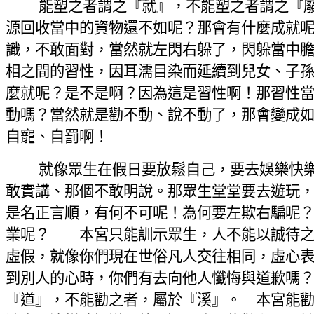
能塑之者謂之『就』，不能塑之者謂之『
源回收當中
的
資物還不如呢？那會有什麼成就
識，不敢面對，當然就左閃右躲了，閃躲當中
相之間的習性，因耳濡目染而延續到兒女、子
麼就呢？是不是啊？因為這是習性啊！那習性
動嗎？當然就是勸不動、說不動了，那會變成
自寵、自罰啊！
就像眾生在假日要放鬆自己，要去娛樂快
敢實講、那個不敢明說。那眾生堂堂要去遊玩
是名正言順，有何不可呢！為何要左欺右騙呢
業呢？ 本宮只能訓示眾生，人不能以誠待之
虛假，就像你們現在世俗凡人交往相同，虛心
到別人的心時，你們有去向他人懺悔與道歉嗎
『道』，不能勸之者，屬於『溪』。 本宮能