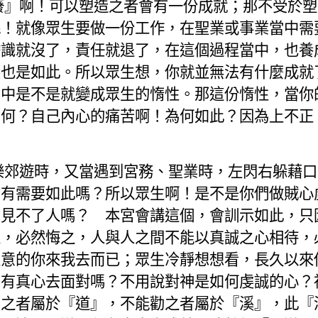
廢』啊！可以塑造之者會有一份成就；那不受於塑
呢！就像眾生要做一份工作，在聖業或事業當中需
膽識就沒了，責任就退了，在這個過程當中，也養
孫也是如此。所以眾生想，你
就
並無法有什麼成就
當中是不是就變成眾生的惰性。那這份惰性，當你
如何？自己內心的痛苦啊！為何如此？因為上不正
樂郊遊時，又當遇到宮務、聖業時，左閃右躲藉口
，有需要如此嗎？所以眾生啊！是不是你們做賊心
？見不了人嗎？ 本宮會講這個，會訓示如此，只
，必然悔之，人與人之間不能以真誠之心相待，
表意的你來我去而已；眾生冷靜想想看，長久以來
？有真心去面對嗎？不用說對神是如何虔誠的心？
勸之者屬於『道』，不能勸之者屬於『溪』，此『