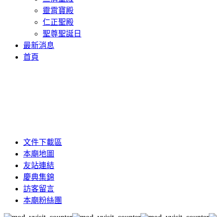
靈霄寶殿
仁正聖殿
聖尊聖誕日
最新消息
首頁
文件下載區
本廟地圖
友站連結
慶典集錦
訪客留言
本廟粉絲團