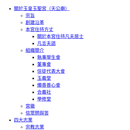
關於玉皇玉聖宮（天公廟）
宗旨
創建沿革
本宮住持方丈
關於本宮住持凡夫居士
凡言夫語
組織簡介
執事孿生會
董事會
信徒代表大會
玉義堂
燭善善心會
合義社
學修堂
宮徽
信眾問與答
四大志業
宗教志業