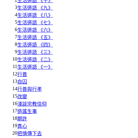
生活道語 《十》
3
生活道語 《九》
4
生活道語 《八》
5
生活道語 《七》
6
生活道語 《六》
7
生活道語 《五》
8
生活道語 《四》
9
生活道語 《三》
10
生活道語 《二》
11
生活道語 《一》
12
行善
13
自囚
14
行善與行孝
15
改變
16
淺談宗教信仰
17
造謠生事
18
期許
19
真心
20
把情傳下去