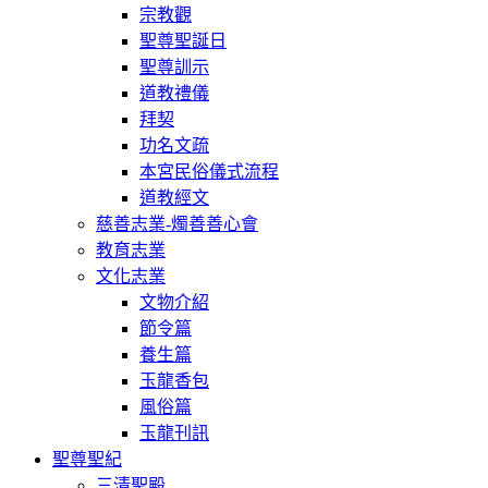
宗教觀
聖尊聖誕日
聖尊訓示
道教禮儀
拜契
功名文疏
本宮民俗儀式流程
道教經文
慈善志業-燭善善心會
教育志業
文化志業
文物介紹
節令篇
養生篇
玉龍香包
風俗篇
玉龍刊訊
聖尊聖紀
三清聖殿