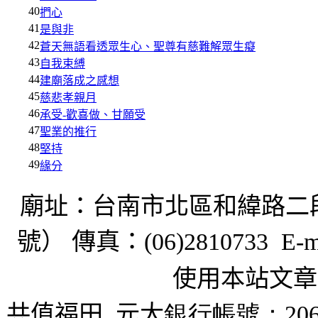
40
捫心
41
是與非
42
蒼天無語看透眾生心、聖尊有慈難解眾生癡
43
自我束縛
44
建廟落成之感想
45
慈悲孝親月
46
承受-歡喜做、甘願受
47
聖業的推行
48
堅持
49
緣分
廟址：台南市北區和緯路二
號） 傳真：
(06)2810733 E-m
使用本站文章
共值福田
元大
銀行帳號：206