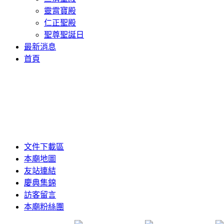
靈霄寶殿
仁正聖殿
聖尊聖誕日
最新消息
首頁
文件下載區
本廟地圖
友站連結
慶典集錦
訪客留言
本廟粉絲團