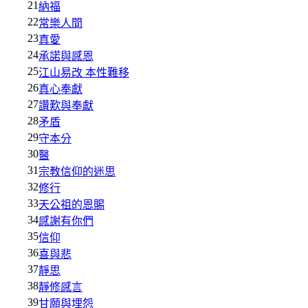
21
納福
22
常樂人間
23
真愛
24
承諾與感恩
25
江山易改 本性難移
26
真心奉獻
27
讚歎與奉獻
28
矛盾
29
守本分
30
醫
31
宗教信仰的迷思
32
修行
33
天公祖的恩賜
34
感謝有你們
35
信仰
36
喜與悲
37
靜思
38
靜修感言
39
甘願與埋怨