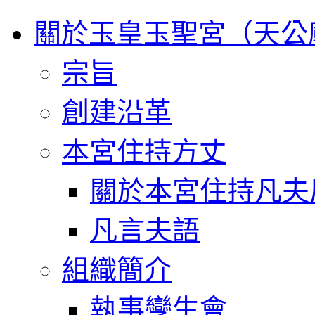
關於玉皇玉聖宮（天公
宗旨
創建沿革
本宮住持方丈
關於本宮住持凡夫
凡言夫語
組織簡介
執事孿生會