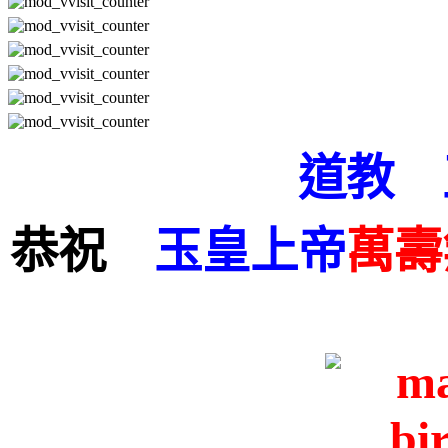
道教 
恭祝
玉皇上帝
萬壽