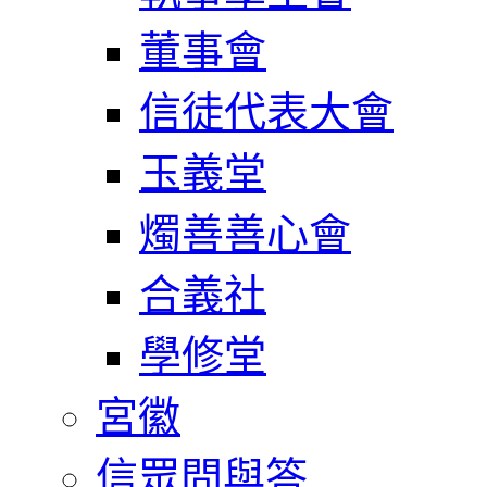
董事會
信徒代表大會
玉義堂
燭善善心會
合義社
學修堂
宮徽
信眾問與答