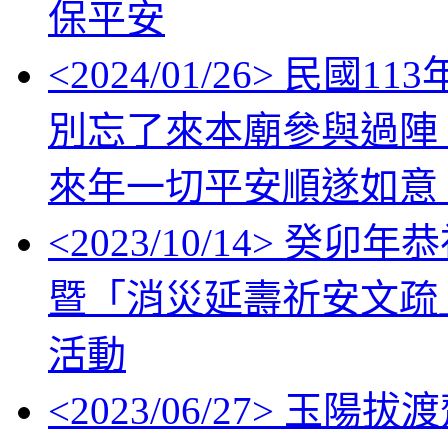
保平安
<
2024/01/26
> 民國1
別忘了來本廟參與過陣
來年一切平安順遂如意
<
2023/10/14
> 癸卯年
暨「消災延壽祈安文疏
活動
<
2023/06/27
> 玉陽拔