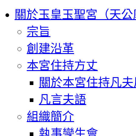
關於玉皇玉聖宮（天公
宗旨
創建沿革
本宮住持方丈
關於本宮住持凡夫
凡言夫語
組織簡介
執事孿生會