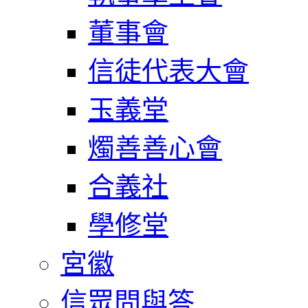
董事會
信徒代表大會
玉義堂
燭善善心會
合義社
學修堂
宮徽
信眾問與答