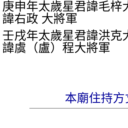
庚申年太歲星君諱毛梓
諱右政 大將軍
壬戌年太歲星君諱洪克
諱虞（盧）程大將軍
本廟住持方