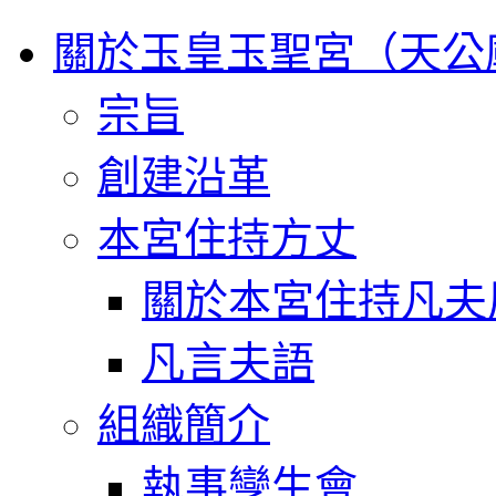
關於玉皇玉聖宮（天公
宗旨
創建沿革
本宮住持方丈
關於本宮住持凡夫
凡言夫語
組織簡介
執事孿生會