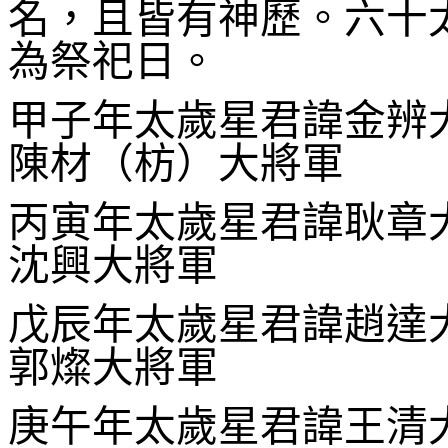
名，且皆有神歷。六十
為祭祀日。
甲子年太歲星君諱金辨
陳材（枋）大將軍
丙寅年太歲星君諱耿章
沈興大將軍
戊辰年太歲星君諱趙達
郭燦大將軍
庚午年太歲星君諱王清