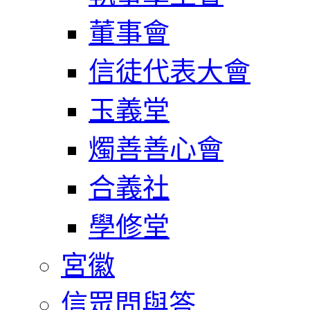
董事會
信徒代表大會
玉義堂
燭善善心會
合義社
學修堂
宮徽
信眾問與答