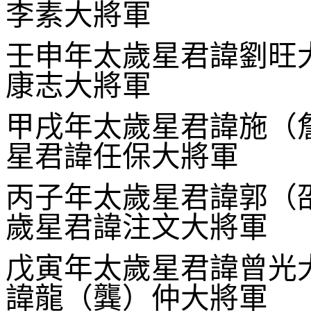
李素大將軍
壬申年太歲星君諱劉旺
康志大將軍
甲戌年太歲星君諱施（
星君諱任保大將軍
丙子年太歲星君諱郭（
歲星君諱注文大
戊寅年太歲星君諱曾光
諱龍（龔）仲大將