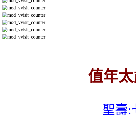
值年太
聖壽
: