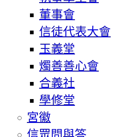
董事會
信徒代表大會
玉義堂
燭善善心會
合義社
學修堂
宮徽
信眾問與答