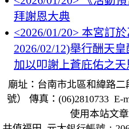
<
2026/01/20
> 《活動
拜謝恩大典
<
2026/01/20
> 本宮訂於
2026/02/12)舉
加以叩謝上蒼庇佑之天
廟址：台南市北區和緯路二
號） 傳真：
(06)2810733 E-m
使用本站文章
共值福田
元大
銀行帳號：206