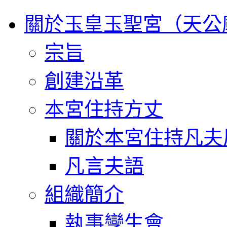
關於玉皇玉聖宮（天公
宗旨
創建沿革
本宮住持方丈
關於本宮住持凡夫
凡言夫語
組織簡介
執事孿生會