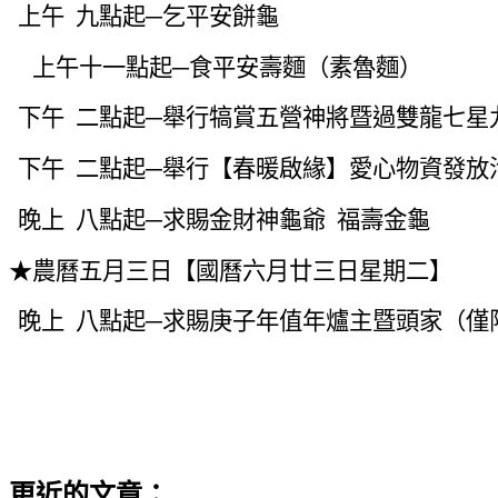
上午 九點起─乞平安餅龜
上午十一點起─食平安壽麵（素魯麵）
下午 二點起─舉行犒賞五營神將暨過雙龍七
下午 二點起─舉行【春暖啟緣】愛心物資發放
晚上 八點起─求賜金財神龜爺 福壽金龜
★農曆五月三日【國曆六月廿三日星期二】
晚上 八點起─求賜庚子年值年爐主暨頭家（僅
更近的文章：