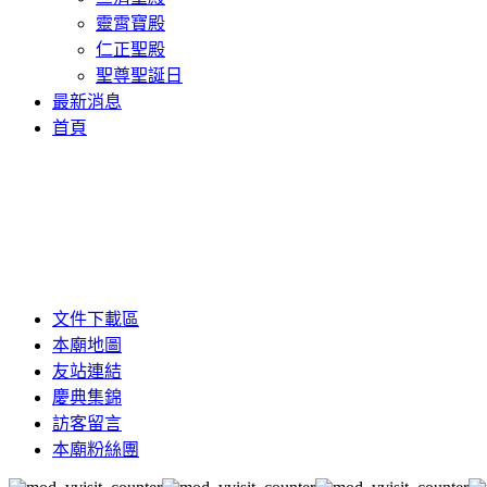
靈霄寶殿
仁正聖殿
聖尊聖誕日
最新消息
首頁
文件下載區
本廟地圖
友站連結
慶典集錦
訪客留言
本廟粉絲團