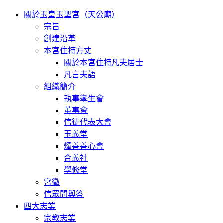
關於玉皇玉聖宮（天公廟）
宗旨
創建沿革
本宮住持方丈
關於本宮住持凡夫居士
凡言夫語
組織簡介
執事孿生會
董事會
信徒代表大會
玉義堂
燭善善心會
合義社
學修堂
宮徽
信眾問與答
四大志業
宗教志業