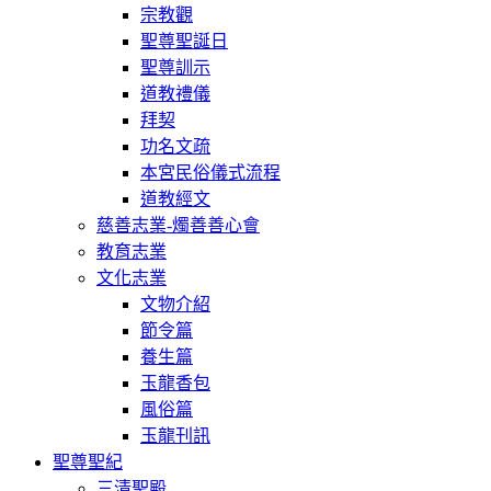
宗教觀
聖尊聖誕日
聖尊訓示
道教禮儀
拜契
功名文疏
本宮民俗儀式流程
道教經文
慈善志業-燭善善心會
教育志業
文化志業
文物介紹
節令篇
養生篇
玉龍香包
風俗篇
玉龍刊訊
聖尊聖紀
三清聖殿