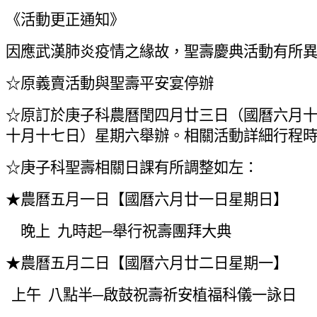
《活動更正通知》
因應武漢肺炎疫情之緣故，聖壽慶典活動有所
☆
原義賣活動與聖壽平安宴停辦
☆
原訂於庚子科農曆閏四月廿三日（國曆六月十
十月十七日）星期六舉辦。相關活動詳細行程
☆
庚子科聖壽相關日課有所調整如左：
★農曆五月一日【國曆六月廿一日星期日】
晚上 九時起─舉行祝壽團拜大典
★農曆五月二日【國曆六月廿二日星期一】
上午 八點半─啟鼓祝壽祈安植福科儀一詠日