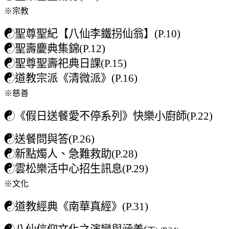
※宗教
☯
聖尊聖紀【八仙李鐵拐仙翁】(P.10)
☯
聖壽慶典集錦(P.12)
☯
聖尊聖壽祀典日課(P.15)
☯
道教宗派《清微派》(P.16)
※慈善
☯
《假日送餐愛不停系列》快樂小廚師(P.22)
☯
送餐問與答(P.26)
☯
新點燭人、急難救助(P.28)
☯
雲松樂活中心招生訊息(P.29)
※文化
☯
道教經典《南華真經》(P.31)