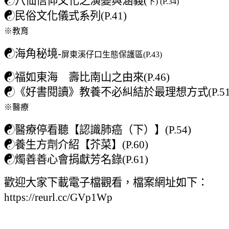
☯
八仙信仰文化之演變與涵義(
下) (P.34)
☯
民俗文化儀式系列(P.41)
※教育
☯
海角秘境-
屏東溪仔口生態保護區(P.43)
☯
福如東海 壽比南山之由來(P.46)
☯
《好書閱讀》教養不必糾結於最理想方式(P.51
※醫療
☯
醫療停看聽【認識肺癌（下）】(P.54)
☯
養生方劑介紹【芥菜】(P.60)
☯
燭善善心會捐獻芳名錄(P.61)
歡迎大家下載電子檔觀看，檔案網址如下：
https://reurl.cc/GVp1Wp