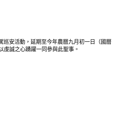
遊駕巡安活動，延期至今年農曆九月初一日（國曆
以虔誠之心踴躍一同參與此聖事。