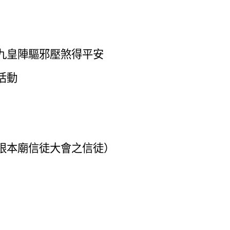
星九皇陣驅邪壓煞得平安
活動
限本廟信徒大會之信徒）