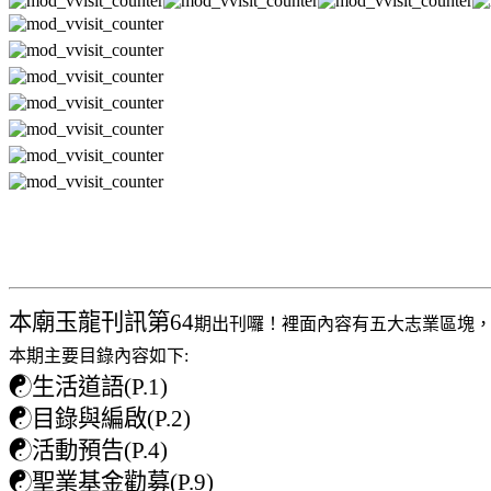
本廟玉龍刊訊第64
期出刊囉！裡面內容有五大志業區塊
本期主要目錄內容如下:
☯
生活道語(P.1)
☯
目錄與編啟(P.2)
☯
活動預告(P.4)
☯
聖業基金勸募(P.9)