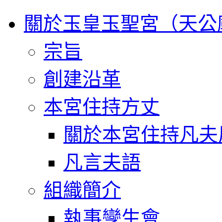
關於玉皇玉聖宮（天公
宗旨
創建沿革
本宮住持方丈
關於本宮住持凡夫
凡言夫語
組織簡介
執事孿生會