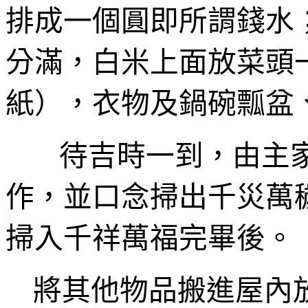
排成一個圓即所謂錢水
分滿，白米上面
放
菜頭
紙），
衣物及
鍋碗瓢盆
待吉時一到，由主
作，並口念掃出千災萬
掃入千祥萬福完畢後。
將其他物品搬
進屋內