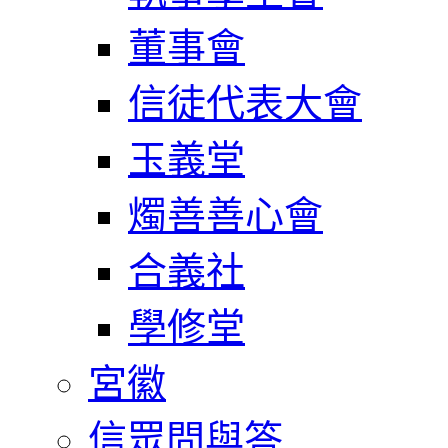
董事會
信徒代表大會
玉義堂
燭善善心會
合義社
學修堂
宮徽
信眾問與答