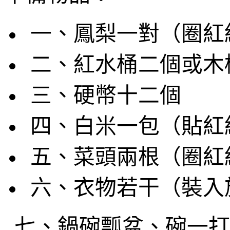
一、鳳梨
一
對（圈紅
二、紅水桶
二個或木
三、硬幣
十二
個
四、白米一包
（
貼
紅
五、菜頭
兩根
（圈紅
六、衣物若干（裝
七、
鍋碗瓢盆、碗一打