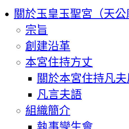
關於玉皇玉聖宮（天公
宗旨
創建沿革
本宮住持方丈
關於本宮住持凡夫
凡言夫語
組織簡介
執事孿生會