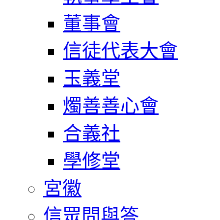
董事會
信徒代表大會
玉義堂
燭善善心會
合義社
學修堂
宮徽
信眾問與答