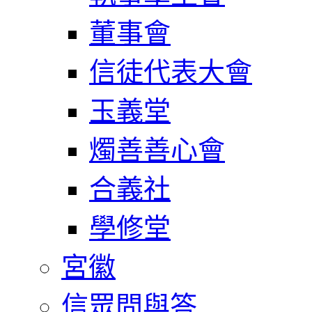
董事會
信徒代表大會
玉義堂
燭善善心會
合義社
學修堂
宮徽
信眾問與答