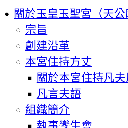
關於玉皇玉聖宮（天公
宗旨
創建沿革
本宮住持方丈
關於本宮住持凡夫
凡言夫語
組織簡介
執事孿生會