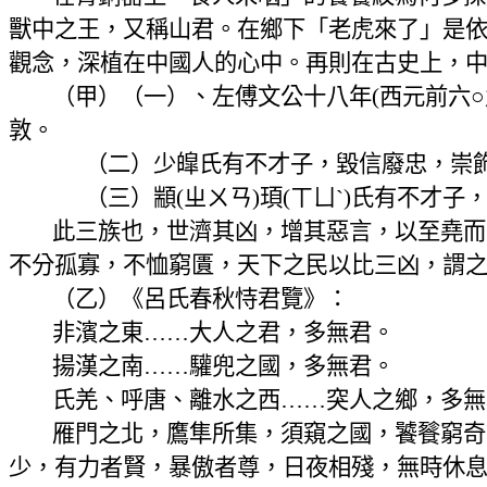
獸中之王，又稱山君。在鄉下「老虎來了」是
觀念，深植在中國人的心中。再則在古史上，
（甲）（一）、左傅文公十八年
(
西元前六
敦。
（二）少皡氏有不才子，毀信廢忠，崇
（三）顓
(
ㄓㄨㄢ
)
頊
(
ㄒㄩˋ
)
氏有不才子
此三族也，世濟其凶，增其惡言，以至堯而
不分孤寡，不恤窮匱，天下之民以比三凶，謂
（乙）《呂氏春秋恃君覽》：
非濱之東……大人之君，多無君。
揚漢之南……驩兜之國，多無君。
氏羌、呼唐、離水之西……突人之鄉，多無
雁門之北，鷹隼所集，須窺之國，饕餮窮奇
少，有力者賢，暴傲者尊，日夜相殘，無時休