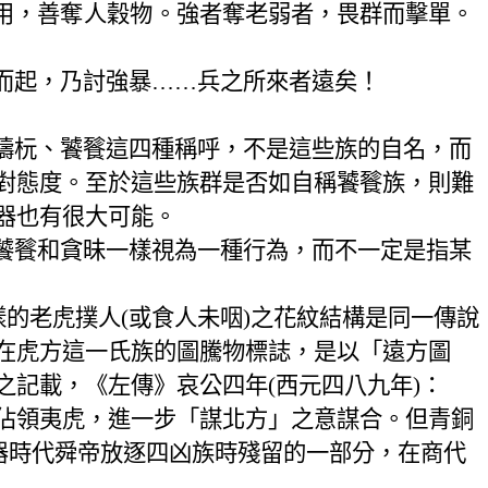
用，
善奪人穀物
。強者奪老弱者，畏群而擊單。
而起，乃討強暴……兵之所來者遠矣！
檮杬、饕餮這四種稱呼，不是這些族的自名，而
對態度。至於這些族群是否如自稱饕餮族，則難
器也有很大可能。
饕餮和貪昧一樣視為一種行為，而不一定是指某
樣的老虎撲人
(
或食人未咽
)
之花紋結構是同一傳說
在虎方這一氏族的圖騰物標誌，是以「遠方圖
之記載，《左傳》哀公四年
(
西元四八九年
)
：
佔領夷虎，進一步「謀北方」之意謀合。但青銅
器時代舜帝放逐四凶族時殘留的一部分，在商代