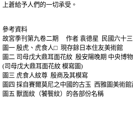
上蒼給予人們的一切承受。
參考資料
故宮季刊第九卷二期
作者 袁德星
民國六十三
圖一 殷虎、虎食人□
現存餘日本住友美術館
圖二 司母戊大鼎耳面花紋
殷安陽晚期 中央博
(
司母戊大鼎耳面花紋 模寫圖
)
圖三 虎食人紋尊
殷商及其模寫
圖四 採自賽爾莫尼之中國的古玉
西雅圖美術館
圖五 獸面紋（饕餮紋）的各部份名稱