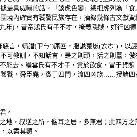
依據最具威嚇的話。「談虎色變」總把虎列為「食
中國境內確實有饕餮民族存在，摘錄幾條古文獻資
○九年
)
，昔帝鴻氏有子不才，掩義隱賊，好行凶德
飾惡言，靖譖
(
ㄗㄣˋ
)
庸回，服讒蒐慝
(
ㄊㄜˋ
)
，以
，不可教訓，不知話言，是之則頑，括之則囂，傲
不能去。縉雲氏有不才子，貪於飲食，冒于貨賄
之饕餮，舜臣堯，賓于四門，流四凶族……授諸四
君。
之地，叔逆之所，儋耳之居，多無君；此四方之
息，以盡其類。