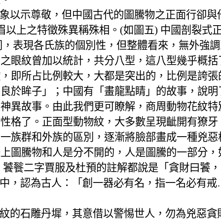
象以示尊敬，但中國古代的圖騰物之正面行卻與
眉以上之特徵殊異稱殊相。
(
如圖五
)
中國剖裂式
同，表現各氏族的個別性，但整體看來，無外強調
」之眼紋曾加以統計，共分八型，這八型幾乎概括
徵，即所占比例較大，大都是突出的，比例是誇張
莫良於眸子」；中國有「畫龍點睛」的故事，說明
的神異故事。由此我們更可瞭解，商周動物花紋特
物性格了。正面型動物紋，大多數呈現齜開有獠牙
同一族群和外族的區別，逐漸將臉部畫成一種兇惡
際上圖騰物和人是分不開的，人是圖騰的一部分，
。饕餮二字賈服及杜預的註解都說是「貪財曰饕
中，認為古人：「創一器必有名，指一名必有戒
。
紋的石雕丹墀，其意借以警惕世人，勿為兇惡貪