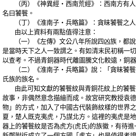
（丙）《神異經‧西南荒經》：西南方有人
名曰饕餮。
（丁）《淮南子‧兵略篇》：貪昧饕餮之人
由以上資料有兩點值得注意：
（一）《左傳》文公八年所說四凶族，都說
是當時天下之人一致謂之。有如清末民初稱一
以查考。不過青銅器時代離圖騰文化較遠，銅
（二）《淮南子‧兵略篇》說：「貪昧饕餮
氏族的族名。
由此可知文獻的饕餮紋與青銅花紋上的饕餮
故事，非偶然意念描繪而成。故宮研究教授袁
物」的方式，加入了中國古代裝飾紋樣的世界
夏，楚人既克夷虎，乃謀北方。這裡的夷虎是
器上的饕餮紋是否為虎方
(
虎氏
)
的族徽，有待進
新鄭附近成立了一個方國「虎方」也是值得考