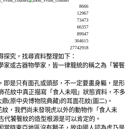
8666
12967
73473
66357
89947
304615
27742918
得探究，找尋資料整理如下：
學家或古器物學家，皆一律籠統的稱之為「饕餮
，即是只有面孔或頭部，不一定要畫身軀，是形
飾花紋中真正描寫「食人未咽」狀態資料，不多
大鼎
(
原中央博物院典藏
)
的耳面花紋
(
圖二
)
。
花紋，我們尚未發現虎以外的動物作「食人未
古代饕餮紋的造型根源是可以肯定的。
因當時東亞地區沒有獅子，故中國人認為虎乃是