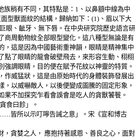
他族稍有不同，其特點是：
1
、以鼻額中線為中
正面型獸面紋的結構，歸納如下：
(1)
、眉以下大
巨眼、齜牙、無下唇。在中央研究院歷史語言研
了商周動物紋全部眼型變化。這八種型無論是有
的，這是因為中國藝術重神韻，眼睛是精神集中
了點了眼睛的龍會破壁飛去，來形容生動、栩栩
別強調眼睛，目的便在賦予花紋以神靈的特質。
，作威猛狀，這是由原始時代的身體裝飾發展出
樣，以威嚇敵人，以後便變成圖騰的固定形象，
如果不加探究乍看會誤會是吃人的貪獸饕餮。
，貪食曰飻」。
……皆所以示叮嚀告誡之意」。宋《宣和博古
財，貪婪之人， 應抱持著感恩、善良之心，面對