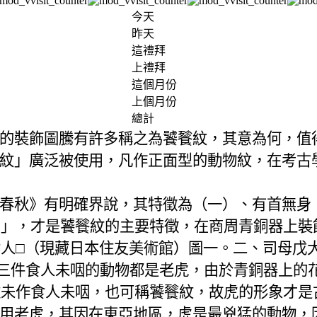
今天
昨天
這禮拜
上禮拜
這個月份
上個月份
總計
的裝飾圖騰有許多稱之為饕餮紋，其意為何，值
紋」廣泛被使用，凡作正面型的動物紋，在考古
春秋》有明確界說，其特徵為（一）、有首無身
咽」，才是饕餮紋的主要特徵，在商周青銅器上裝
人□（現藏日本住友美術館）圖一。二、司母戊
三件食人未咽的動物都是老虎，由於青銅器上的
雖未作食人未咽，也可稱饕餮紋，故虎的形象才是
用老虎，其因在東亞地區，虎是最兇猛的動物，