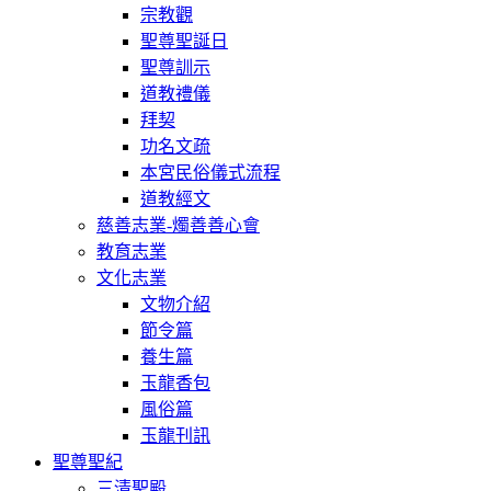
宗教觀
聖尊聖誕日
聖尊訓示
道教禮儀
拜契
功名文疏
本宮民俗儀式流程
道教經文
慈善志業-燭善善心會
教育志業
文化志業
文物介紹
節令篇
養生篇
玉龍香包
風俗篇
玉龍刊訊
聖尊聖紀
三清聖殿