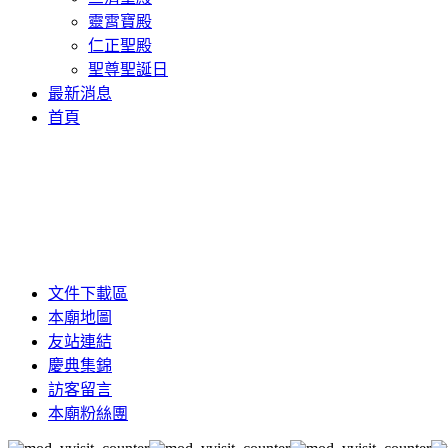
靈霄寶殿
仁正聖殿
聖尊聖誕日
最新消息
首頁
文件下載區
本廟地圖
友站連結
慶典集錦
訪客留言
本廟粉絲團