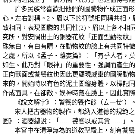
許多民族常喜歡把他們的圖騰物作成正面形
心。左右對稱。
2
、眉以下的符號相同稱共相，
致相同，表現圖騰的共同性
(2)
、眉以上各不相
究所，對安陽出土的銅器花紋「正面型動物紋
珠無白，有白有睛，在動物紋的臉上有共同特
之處，所以《孟子‧離婁篇》：「有乎人者，
如生。此乃對「眼神」的重要性，強調而產生
正向獸面或饕餮紋也因此更顯現威靈的圖騰動
來的，開始時以有色的泥土圖繪身體，以標記
作成面具，在卻敵、娛神時戴在臉上，因此實
《說文解字》：饕餮的餮作飻（ㄊ一ㄝˋ）
宋人把古器物的製作，都納入道德的規範之
圖》：酒器總說：「……饕餮以戒其貪……」
本宮中在清淨無為的道教聖殿上，刻有饕餮