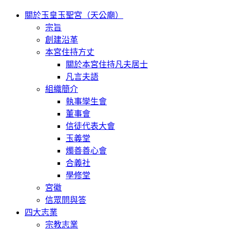
關於玉皇玉聖宮（天公廟）
宗旨
創建沿革
本宮住持方丈
關於本宮住持凡夫居士
凡言夫語
組織簡介
執事孿生會
董事會
信徒代表大會
玉義堂
燭善善心會
合義社
學修堂
宮徽
信眾問與答
四大志業
宗教志業