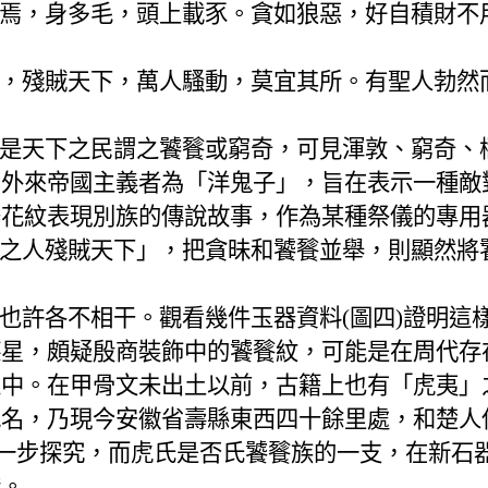
焉，身多毛，頭上載豕。貪如狼惡，好自積財不
，殘賊天下，萬人騷動，莫宜其所。有聖人勃然
是天下之民謂之饕餮或窮奇，可見渾敦、窮奇、
切外來帝國主義者為「洋鬼子」，旨在表示一種敵
器花紋表現別族的傳說故事，作為某種祭儀的專用
之人殘賊天下」，把貪昧和饕餮並舉，則顯然將
也許各不相干。觀看幾件玉器資料
(
圖四
)
證明這
德星，頗疑殷商裝飾中的饕餮紋，可能是在周代存
之中。在甲骨文未出土以前，古籍上也有「虎夷」
地名，乃現今安徽省壽縣東西四十餘里處，和楚人
一步探究，而虎氏是否氏饕餮族的一支，在新石
證。