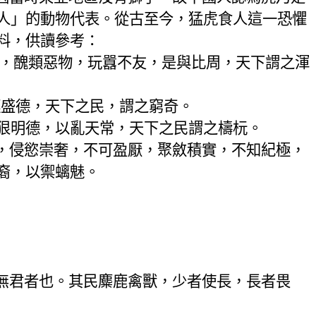
人」的動物代表。從古至今，猛虎食人這一恐懼
料，供讀參考：
，醜類惡物，玩囂不友，是與比周，天下謂之渾
誣盛德，天下之民，謂之窮奇。
狠明德，以亂天常，天下之民謂之檮杬。
，侵慾崇奢，不可盈厭，聚斂積實，不知紀極，
裔，以禦螭魅。
無君者也。其民麋鹿禽獸，少者使長，長者畏