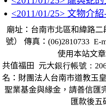
<
2011/01/25
> 龍與蛇
<
2011/01/25
> 文物介
廟址：台南市北區和緯路二
號） 傳真：
(06)2810733 E-m
使用本站文章
共值福田
元大
銀行帳號：206
名：財團法人台南市道教玉皇
聖業基金與緣金，請善信匯完
匯款後五