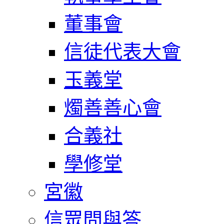
董事會
信徒代表大會
玉義堂
燭善善心會
合義社
學修堂
宮徽
信眾問與答