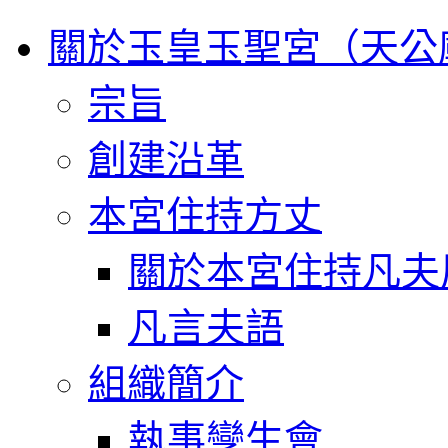
關於玉皇玉聖宮（天公
宗旨
創建沿革
本宮住持方丈
關於本宮住持凡夫
凡言夫語
組織簡介
執事孿生會