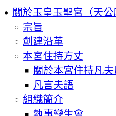
關於玉皇玉聖宮（天公
宗旨
創建沿革
本宮住持方丈
關於本宮住持凡夫
凡言夫語
組織簡介
執事孿生會