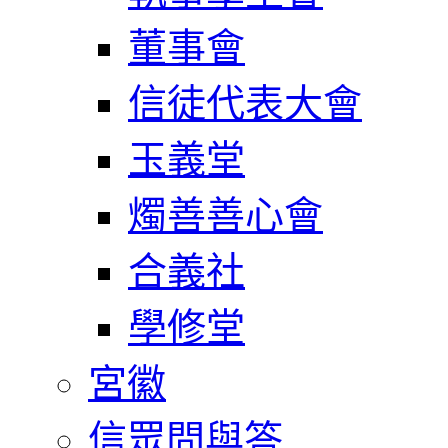
董事會
信徒代表大會
玉義堂
燭善善心會
合義社
學修堂
宮徽
信眾問與答