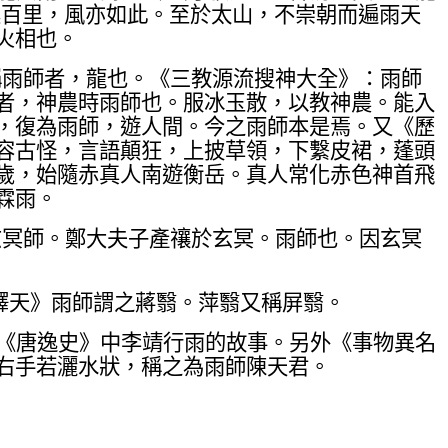
震百里，風亦如此。至於太山，不崇朝而遍雨天
火相也。
稱雨師者，龍也。《三教源流搜神大全》：雨師
者，神農時雨師也。服冰玉散，以教神農。能入
，復為雨師，遊人間。今之雨師本是焉。又《歷
容古怪，言語顛狂，上披草領，下繫皮裙，蓬頭
歲，始隨赤真人南遊衡岳。真人常化赤色神首飛
霖雨。
玄冥師。鄭大夫子產禳於玄冥。雨師也。因玄冥
釋天》雨師謂之蔣翳。萍翳又稱屏翳。
《唐逸史》中李靖行雨的故事。另外《事物異名
右手若灑水狀，稱之為雨師陳天君。