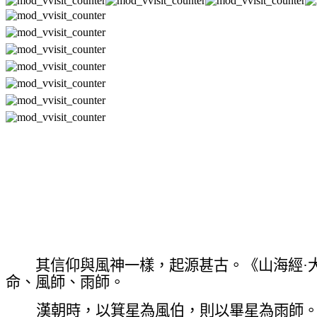
其信仰與風神一樣，起源甚古。《山海經·大
命、風師、雨師。
漢朝時，以箕星為風伯，則以畢星為雨師