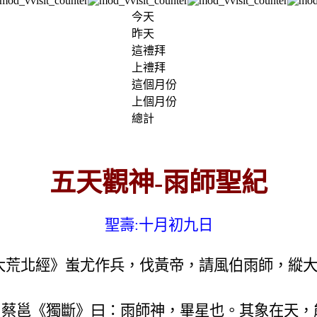
今天
昨天
這禮拜
上禮拜
這個月份
上個月份
總計
五天觀神
-
雨師聖紀
聖壽
:
十月初九日
荒北經》蚩尤作兵，伐黃帝，請風伯雨師，縱大
。蔡邕《獨斷》曰：雨師神，畢星也。其象在天，