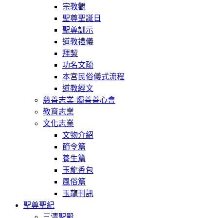
宗教觀
聖尊聖誕日
聖尊訓示
道教禮儀
拜契
功名文疏
本宮民俗儀式流程
道教經文
慈善志業-燭善善心會
教育志業
文化志業
文物介紹
節令篇
養生篇
玉龍香包
風俗篇
玉龍刊訊
聖尊聖紀
三清聖殿