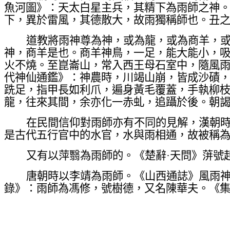
魚河圖》：天太白星主兵，其精下為雨師之神。
下，異於雷風，其德散大，故雨獨稱師也。丑
道教將雨神尊為神，或為龍，或為商羊，或
神，商羊是也。商羊神鳥，一足，能大能小，
火不燒。至崑崙山，常入西王母石室中，隨風
代神仙通鑑》：神農時，川竭山崩，皆成沙磧
跣足，指甲長如利爪，遍身黃毛覆蓋，手執柳
龍，往來其間，余亦化一赤虬，追躡於後。朝
在民間信仰對雨師亦有不同的見解，漢朝時
是古代五行官中的水官，水與雨相通，故被稱
又有以萍翳為雨師的。《楚辭·天問》蓱號
唐朝時以李靖為雨師。《山西通誌》風雨
錄》：雨師為馮修，號樹德，又名陳華夫。《