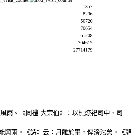
1857
8296
50720
70654
61208
304615
27714179
風雨。《同禮·大宗伯》：以槱燎祀司中、司
能興雨。《詩》云：月離於畢，俾滂沱矣。《龍