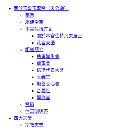
關於玉皇玉聖宮（天公廟）
宗旨
創建沿革
本宮住持方丈
關於本宮住持凡夫居士
凡言夫語
組織簡介
執事孿生會
董事會
信徒代表大會
玉義堂
燭善善心會
合義社
學修堂
宮徽
信眾問與答
四大志業
宗教志業