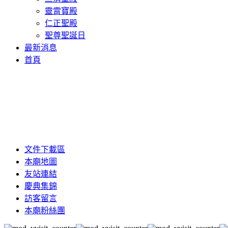
靈霄寶殿
仁正聖殿
聖尊聖誕日
最新消息
首頁
文件下載區
本廟地圖
友站連結
慶典集錦
訪客留言
本廟粉絲團