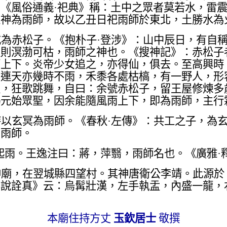
《風俗通義·祀典》稱：土中之眾者莫若水，雷
之神為雨師，故以乙丑日祀雨師於東北，土勝水為
為赤松子。《抱朴子·登涉》：山中辰日，有自
吸則溟渤可枯，雨師之神也。《搜神記》：赤松子
雨上下。炎帝少女追之，亦得仙，俱去。至高興時
，連天亦幾時不雨，禾黍各處枯槁，有一野人，形
枝，狂歌跳舞，自曰：余號赤松子，留王屋修煉多
謁元始眾聖，因余能隨風雨上下，即為雨師，主行
以玄冥為雨師。《春秋·左傳》：共工之子，為
為雨師。
起雨。王逸注曰：蔣，萍翳，雨師名也。《廣雅·
神廟，在翌城縣四望村。其神唐衛公李靖。此源於
集說詮真》云：烏髯壯漢，左手執盂，
內
盛一龍，
本廟住持方丈
玉欽居士
敬撰